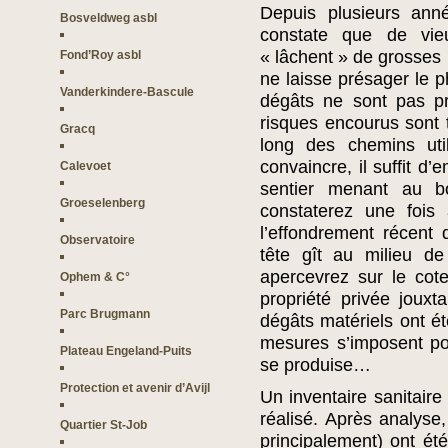
Depuis plusieurs ann
Bosveldweg asbl
constate que de vi
« lâchent » de grosses
Fond’Roy asbl
ne laisse présager le p
Vanderkindere-Bascule
dégâts ne sont pas pr
risques encourus sont t
Gracq
long des chemins uti
convaincre, il suffit d
Calevoet
sentier menant au b
Groeselenberg
constaterez une fois 
l’effondrement récent 
Observatoire
tête gît au milieu de
apercevrez sur le cote
Ophem & C°
propriété privée jouxt
Parc Brugmann
dégâts matériels ont é
mesures s’imposent po
Plateau Engeland-Puits
se produise…
Protection et avenir d’Avijl
Un inventaire sanitaire 
réalisé. Après analyse,
Quartier St-Job
principalement) ont ét