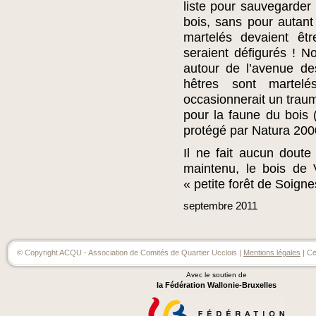
liste pour sauvegarder 
bois, sans pour autant 
martelés devaient êt
seraient défigurés ! 
autour de l’avenue d
hêtres sont martel
occasionnerait un traum
pour la faune du bois (
protégé par Natura 20
Il ne fait aucun dout
maintenu, le bois de 
« petite forêt de Soign
septembre
2011
© Copyright ACQU - Association de Comités de Quartier Ucclois |
Mentions légales
| Ce
Avec le soutien de
la Fédération Wallonie-Bruxelles