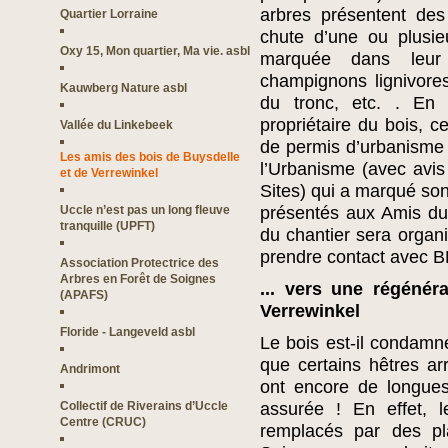
arbres présentent des
Quartier Lorraine
chute d’une ou plusie
Oxy 15, Mon quartier, Ma vie. asbl
marquée dans leur
champignons lignivore
Kauwberg Nature asbl
du tronc, etc. . En
propriétaire du bois, c
Vallée du Linkebeek
de permis d’urbanisme 
Les amis des bois de Buysdelle
l’Urbanisme (avec avi
et de Verrewinkel
Sites) qui a marqué so
Uccle n’est pas un long fleuve
présentés aux Amis du
tranquille (UPFT)
du chantier sera organ
prendre contact avec B
Association Protectrice des
Arbres en Forêt de Soignes
... vers une régénér
(APAFS)
Verrewinkel
Floride - Langeveld asbl
Le bois est-il condamné
que certains hêtres ar
Andrimont
ont encore de longues
Collectif de Riverains d’Uccle
assurée ! En effet, l
Centre (CRUC)
remplacés par des pl