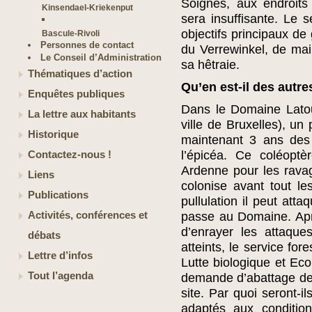
Soignes, aux endroits
Kinsendael-Kriekenput
sera insuffisante. Le 
objectifs principaux de
Bascule-Rivoli
Personnes de contact
du Verrewinkel, de mai
Le Conseil d’Administration
sa hêtraie.
Thématiques d’action
Qu’en est-il des autre
Enquêtes publiques
Dans le Domaine Latou
La lettre aux habitants
ville de Bruxelles), un
Historique
maintenant 3 ans des 
l’épicéa. Ce coléoptè
Contactez-nous !
Ardenne pour les ravag
Liens
colonise avant tout le
Publications
pullulation il peut atta
Activités, conférences et
passe au Domaine. Apr
d’enrayer les attaque
débats
atteints, le service for
Lettre d’infos
Lutte biologique et Eco
Tout l’agenda
demande d’abattage de 
site. Par quoi seront-i
adaptés aux conditio