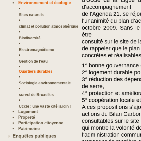
d’Uccle de la Ligue d
Environnement et écologie
d’accompagnement
de l’Agenda 21, se réjo
Sites naturels
l’unanimité du plan d’a
climat et pollution atmosphérique
octobre 2009. Sans le 
être
Biodiversité
consulté sur le site d
de rappeler que le pla
Electromagnétisme
concrètes et réalisable
Gestion de l’eau
1° bonne gouvernance e
Quartiers durables
2° logement durable po
3° réduction des dépens
Sociologie environnementale
de serre,
4° protection et amélior
survol de Bruxelles
5° coopération locale et
A ces propositions s’aj
Uccle : une vaste cité jardin !
Logement
actions du Bilan Carbo
Propreté
consultables sur le site 
Participation citoyenne
qui montre la volonté d
Patrimoine
l’administration commu
Enquêtes publiques