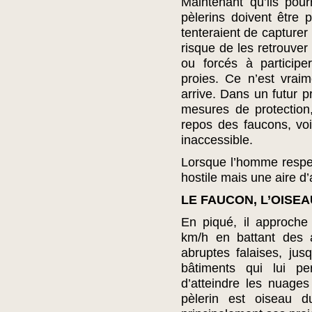
Maintenant qu’ils pour
pèlerins doivent être 
tenteraient de capturer
risque de les retrouver
ou forcés à particip
proies. Ce n’est vrai
arrive. Dans un futur p
mesures de protection
repos des faucons, voi
inaccessible.
Lorsque l’homme respect
hostile mais une aire d’
LE FAUCON, L’OISE
En piqué, il approch
km/h en battant des a
abruptes falaises, jusq
bâtiments qui lui pe
d’atteindre les nuage
pèlerin est oiseau d