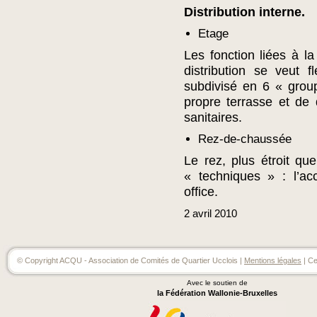
Distribution interne.
Etage
Les fonction liées à l
distribution se veut f
subdivisé en 6 « grou
propre terrasse et de
sanitaires.
Rez-de-chaussée
Le rez, plus étroit qu
« techniques » : l’ac
office.
2
avril
2010
© Copyright ACQU - Association de Comités de Quartier Ucclois |
Mentions légales
| Ce
Avec le soutien de
la Fédération Wallonie-Bruxelles