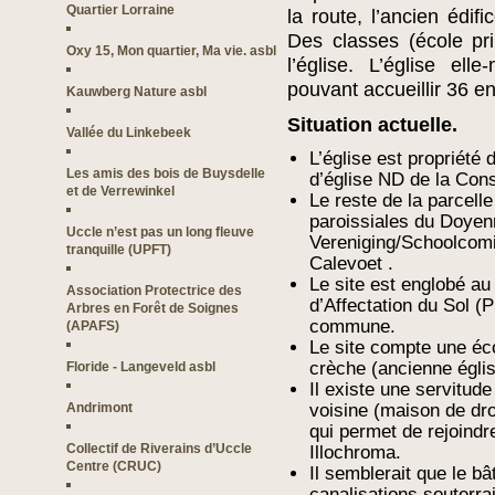
Quartier Lorraine
la route, l’ancien édifi
Des classes (école prim
Oxy 15, Mon quartier, Ma vie. asbl
l’église. L’église el
pouvant accueillir 36 en
Kauwberg Nature asbl
Situation actuelle.
Vallée du Linkebeek
L’église est propriété
Les amis des bois de Buysdelle
d’église ND de la Cons
et de Verrewinkel
Le reste de la parcell
paroissiales du Doyen
Uccle n’est pas un long fleuve
Vereniging/Schoolcomi
tranquille (UPFT)
Calevoet .
Le site est englobé au
Association Protectrice des
d’Affectation du Sol 
Arbres en Forêt de Soignes
commune.
(APAFS)
Le site compte une écol
crèche (ancienne église
Floride - Langeveld asbl
Il existe une servitude
Andrimont
voisine (maison de droi
qui permet de rejoindr
Collectif de Riverains d’Uccle
Illochroma.
Centre (CRUC)
Il semblerait que le bâ
canalisations souterra