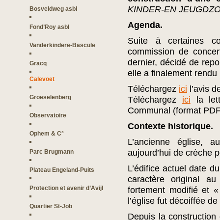
KINDER-EN JEUGDZO
Bosveldweg asbl
Agenda.
Fond’Roy asbl
Suite à certaines co
Vanderkindere-Bascule
commission de concert
dernier, décidé de rep
Gracq
elle a finalement rendu 
Calevoet
Téléchargez
ici
l’avis d
Groeselenberg
Téléchargez
ici
la let
Communal (format PDF
Observatoire
Contexte historique.
Ophem & C°
L’ancienne église, 
aujourd’hui de crèche p
Parc Brugmann
L’édifice actuel date d
Plateau Engeland-Puits
caractère original a
Protection et avenir d’Avijl
fortement modifié et «
l’église fut décoiffée de
Quartier St-Job
Depuis la construction 