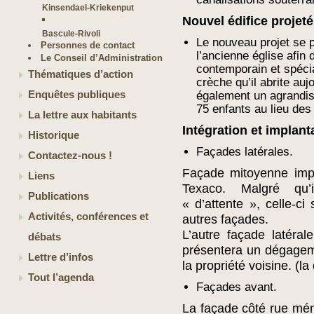
Kinsendael-Kriekenput
Nouvel édifice projeté
Bascule-Rivoli
Le nouveau projet se 
Personnes de contact
l’ancienne église afin
Le Conseil d’Administration
contemporain et spécia
Thématiques d’action
crèche qu’il abrite auj
Enquêtes publiques
également un agrandiss
75 enfants au lieu des
La lettre aux habitants
Intégration et implant
Historique
Façades latérales.
Contactez-nous !
Façade mitoyenne impl
Liens
Texaco. Malgré qu’
Publications
« d’attente », celle-c
Activités, conférences et
autres façades.
L’autre façade latéral
débats
présentera un dégagem
Lettre d’infos
la propriété voisine. (l
Tout l’agenda
Façades avant.
La façade côté rue mén