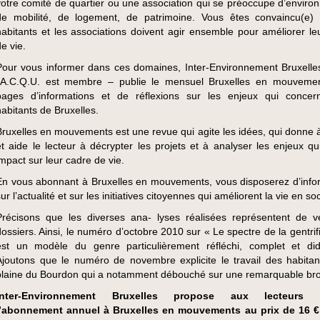
votre comité de quartier ou une association qui se préoccupe d’enviro
de mobilité, de logement, de patrimoine. Vous êtes convaincu(e)
habitants et les associations doivent agir ensemble pour améliorer le
e vie.
Pour vous informer dans ces domaines, Inter-Environnement Bruxelle
l’A.C.Q.U. est membre – publie le mensuel Bruxelles en mouveme
pages d’informations et de réflexions sur les enjeux qui concer
habitants de Bruxelles.
Bruxelles en mouvements est une revue qui agite les idées, qui donne 
et aide le lecteur à décrypter les projets et à analyser les enjeux qu
impact sur leur cadre de vie.
En vous abonnant à Bruxelles en mouvements, vous disposerez d’info
ur l’actualité et sur les initiatives citoyennes qui améliorent la vie en soc
Précisons que les diverses ana- lyses réalisées représentent de vé
dossiers. Ainsi, le numéro d’octobre 2010 sur « Le spectre de la gentrif
est un modèle du genre particulièrement réfléchi, complet et did
Ajoutons que le numéro de novembre explicite le travail des habitan
plaine du Bourdon qui a notamment débouché sur une remarquable br
Inter-Environnement Bruxelles propose aux lecteurs d
l’abonnement annuel à Bruxelles en mouvements au prix de 16 € 