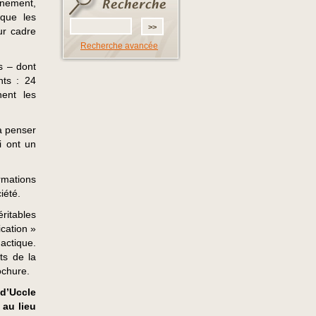
nnement,
 que les
ur cadre
Recherche avancée
s – dont
nts : 24
nent les
à penser
i ont un
rmations
iété.
ritables
ication »
actique.
ts de la
ochure.
’Uccle
au lieu