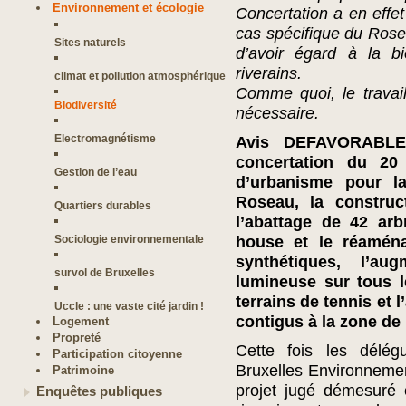
Environnement et écologie
Concertation a en effet
cas spécifique du Rosea
Sites naturels
d’avoir égard à la bi
riverains.
climat et pollution atmosphérique
Comme quoi, le travail
Biodiversité
nécessaire.
Electromagnétisme
Avis DEFAVORABLE
concertation du 20
Gestion de l’eau
d’urbanisme pour l
Roseau, la construc
Quartiers durables
l’abattage de 42 arb
Sociologie environnementale
house et le réamén
synthétiques, l’au
survol de Bruxelles
lumineuse sur tous le
terrains de tennis et
Uccle : une vaste cité jardin !
contigus à la zone de
Logement
Propreté
Cette fois les délég
Participation citoyenne
Bruxelles Environnement
Patrimoine
projet jugé démesuré 
Enquêtes publiques