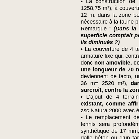
• La construction de
1258,75 m²), à couvert
12 m, dans la zone bo
nécessaire à la faune p
Remarque :
(Dans la
superficie comptait p
ils diminués ?)
• La couverture de 4 t
armature fixe qui, contra
donc
non amovible, co
une longueur de 70 m
deviennent de facto, 
36 m= 2520 m²),
da
surcroît, contre la zo
• L’ajout de 4 terra
existant, comme affi
zsc Natura 2000 avec é
• Le remplacement de 
tennis sera profondé
synthétique de 17 mm,
dalle béton ou d’un t