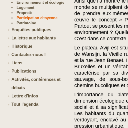
Ainsi que l’a montré le
Environnement et écologie
monde se multiplient de
Logement
Propreté
de prendre eux-mêmes
Participation citoyenne
œuvre le concept « Pe
Patrimoine
Partout se posent les m
Enquêtes publiques
environnement ? Quell
La lettre aux habitants
C’est dans ce contexte q
Historique
Le plateau Avijl est si
de Wansijn, la Vieille 
Contactez-nous !
et la rue Jean Benaet. 
Liens
Bruxelles et un vérita
Publications
caractérise par sa di
sauvage, de sous-boi
Activités, conférences et
chemins bucoliques et 
débats
L’importance du pla
Lettre d’infos
dimension écologique 
Tout l’agenda
social et à sa significa
Les habitants du quar
verdoyant, enclavé au
pression urbanistique.