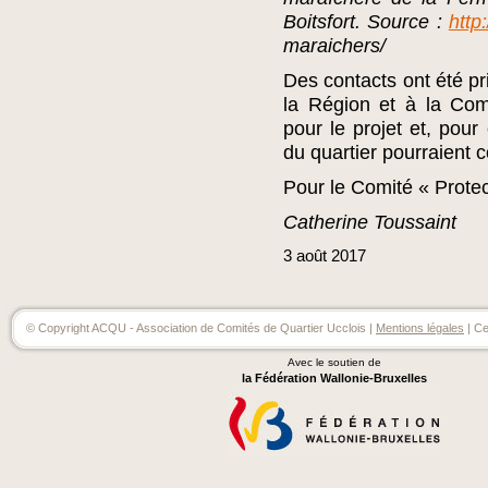
Boitsfort. Source :
http
maraichers/
Des contacts ont été pr
la Région et à la Com
pour le projet et, pour
du quartier pourraient 
Pour le Comité « Protect
Catherine Toussaint
3
août
2017
© Copyright ACQU - Association de Comités de Quartier Ucclois |
Mentions légales
| Ce
Avec le soutien de
la Fédération Wallonie-Bruxelles