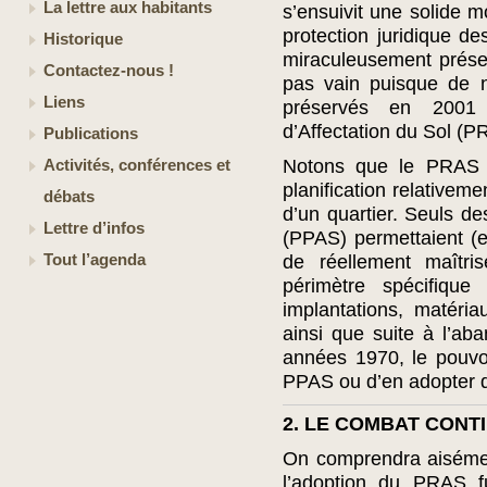
La lettre aux habitants
s’ensuivit une solide m
protection juridique 
Historique
miraculeusement prése
Contactez-nous !
pas vain puisque de n
Liens
préservés en 2001 
d’Affectation du Sol (P
Publications
Notons que le PRAS re
Activités, conférences et
planification relativeme
débats
d’un quartier. Seuls de
Lettre d’infos
(PPAS) permettaient (
Tout l’agenda
de réellement maîtris
périmètre spécifique 
implantations, matériau
ainsi que suite à l’aba
années 1970, le pouvo
PPAS ou d’en adopter 
2. LE COMBAT CONT
On comprendra aisémen
l’adoption du PRAS fu