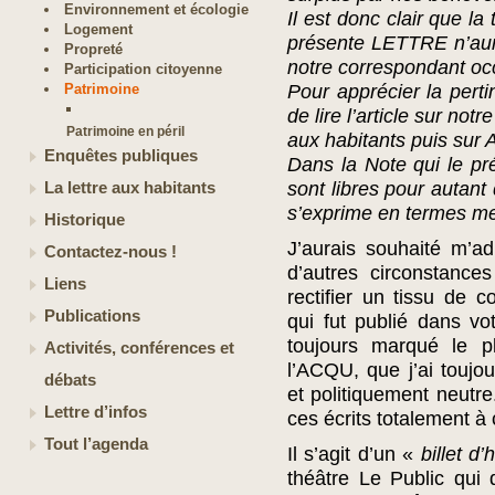
Environnement et écologie
Il est donc clair que la
Logement
présente LETTRE n’auro
Propreté
notre correspondant oc
Participation citoyenne
Patrimoine
Pour apprécier la pertin
de lire l’article sur notr
Patrimoine en péril
aux habitants puis sur 
Enquêtes publiques
Dans la Note qui le pr
sont libres pour autant 
La lettre aux habitants
s’exprime en termes m
Historique
J’aurais souhaité m’
Contactez-nous !
d’autres circonstance
Liens
rectifier un tissu de c
Publications
qui fut publié dans vo
toujours marqué le p
Activités, conférences et
l’ACQU, que j’ai toujo
débats
et politiquement neutre
Lettre d’infos
ces écrits totalement 
Tout l’agenda
Il s’agit d’un «
billet d
théâtre Le Public qui 