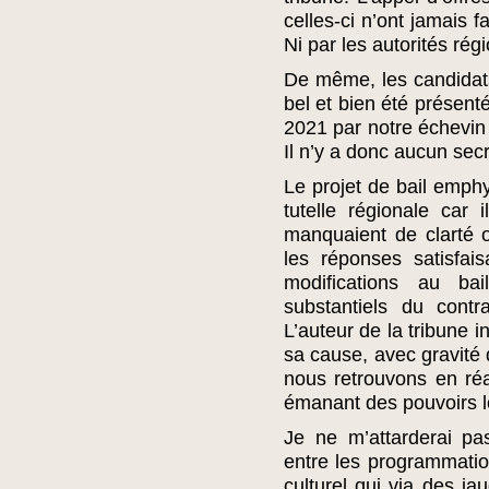
celles-ci n’ont jamais f
Ni par les autorités régi
De même, les candidats 
bel et bien été présen
2021 par notre échevi
Il n’y a donc aucun secr
Le projet de bail emphy
tutelle régionale car 
manquaient de clarté o
les réponses satisfai
modifications au ba
substantiels du contr
L’auteur de la tribune i
sa cause, avec gravité 
nous retrouvons en réa
émanant des pouvoirs l
Je ne m’attarderai pa
entre les programmation
culturel qui via des jau