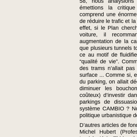
58, nous analysions
émettions la critiqu
comprend une énorme c
de réduire le trafic et 
effet, si le Plan cherc
voiture, il recom
augmentation de la cap
que plusieurs tunnels to
ce au motif de fluidifi
“qualité de vie”. Comm
des trams n’allait pa
surface ... Comme si, e
du parking, on allait dé
diminuer les bouchon
coûteux) d’investir da
parkings de dissuasio
système CAMBIO ? Non 
politique urbanistique 
D’autres articles de fo
Michel Hubert (Profes