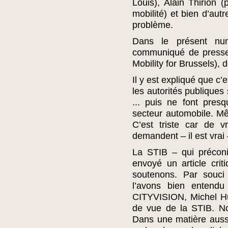
Louis), Alain Thirion 
mobilité) et bien d’aut
problème.
Dans le présent num
communiqué de presse
Mobility for Brussels), d
Il y est expliqué que c
les autorités publiques
... puis ne font pres
secteur automobile. Mê
C’est triste car de vr
demandent – il est vrai
La STIB – qui précon
envoyé un article cri
soutenons. Par souci 
l’avons bien entend
CITYVISION, Michel Hu
de vue de la STIB. No
Dans une matière aussi