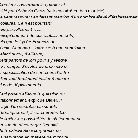
Directeur concernant le quartier et
nitié par l’échevin Cools
(voir encadré en bas d’article)
se veut rassurant en faisant mention d’un nombre élevé d’établissemen
scolaires. Ce n’est pourtant
que partiellement vrai,
puisqu’une part de ces établissements,
tels que le Lycée Français ou
l’école Ganenou, s’adresse à une population
élective qui, d’ailleurs,
ient parfois de loin pour s’y rendre.
Le manque d’écoles de proximité et
la spécialisation de certaines d’entre
elles vont forcément inciter à encore
plus de déplacements.
Ceci pose d’ailleurs la question du
stationnement
, explique Didier.
Il
’agit d’un véritable casse-tête.
Théoriquement, il serait préférable
de limiter les possibilités de stationnement
en vue de décourager l’emploi
e la voiture dans le quartier, vu
sa saturation en matière de mobilité.