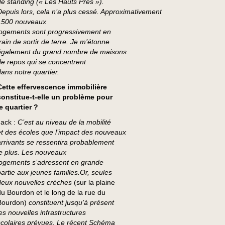
de standing (« Les Hauts Prés »).
Depuis lors, cela n’a plus cessé. Approximativement
1500 nouveaux
logements sont progressivement en
train de sortir de terre. Je m’étonne
également du grand nombre de maisons
de repos qui se concentrent
dans notre quartier.
Cette effervescence immobilière
constitue-t-elle un problème pour
le quartier ?
Jack :
C’est au niveau de la mobilité
et des écoles que l’impact des nouveaux
arrivants se ressentira probablement
le plus. Les nouveaux
logements s’adressent en grande
partie aux jeunes familles.Or, seules
deux nouvelles crèches
(sur la plaine
du Bourdon et le long de la rue du
Bourdon)
constituent jusqu’à présent
les nouvelles infrastructures
scolaires prévues. Le récent Schéma