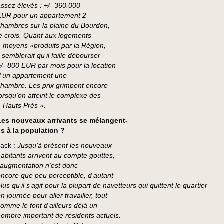
assez élevés : +/- 360.000
EUR pour un appartement 2
chambres sur la plaine du Bourdon,
je crois. Quant aux logements
« moyens »produits par la Région,
l semblerait qu’il faille débourser
+/- 800 EUR par mois pour la location
d’un appartement une
chambre. Les prix grimpent encore
lorsqu’on atteint le complexe des
« Hauts Prés ».
Les nouveaux arrivants se mélangent-
ils à la population ?
Jack :
Jusqu’à présent les nouveaux
habitants arrivent au compte gouttes,
l’augmentation n’est donc
encore que peu perceptible, d’autant
lus qu’il s’agit pour la plupart de navetteurs qui quittent le quartier
n journée pour aller travailler, tout
comme le font d’ailleurs déjà un
nombre important de résidents actuels.