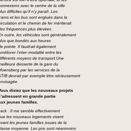
connexions avec le centre de la ville
lus difficiles qu’il n’y paraît. Les
trams et les bus sont englués dans la
irculation et le chemin de fer mériterait
des fréquences plus élevées.
En outre, les véhicules sont généralement
plus que bondés aux heures
de pointe. Il faudrait également
méliorer l’inter-modalité entre les
différents moyens de transport.Une
meilleure desserte de la gare du
Moensberg par les services de la
STIB devrait par exemple être sérieusement
envisagée.
Vous disiez que les nouveaux projets
s’adressent en grande partie
aux jeunes familles.
Jack :
Il me semble effectivement
que les nouveaux logements visent
avant les jeunes familles issues de la
classe moyenne. Les prix sont néanmoins