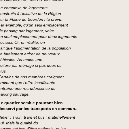
Le complexe de logements
onstruits à l’initiative de la Région
sur la Plaine du Bourdon n’a prévu,
par exemple, qu’un seul emplacement
de parking par logement, voire
un seul emplacement pour deux logements
ociaux. Or, en réalité, on
sait que l’augmentation de la population
va fatalement attirer de nouveaux
véhicules. Au moins une
voiture par ménage si pas deux ou
lus.
Certains de nos membres craignent
raiment que l’offre insuffisante
entraîne une recrudescence du
parking sauvage.
Le quartier semble pourtant bien
desservi par les transports en commun...
Didier :
Train, tram et bus : matériellement
ui. Mais la qualité du
ervice est loin d’être optimale, et les