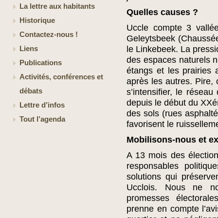
La lettre aux habitants
Quelles causes ?
Historique
Uccle compte 3 vallée
Contactez-nous !
Geleytsbeek (Chaussée
le Linkebeek. La pressi
Liens
des espaces naturels né
Publications
étangs et les prairies
Activités, conférences et
après les autres. Pire,
débats
s’intensifier, le résea
depuis le début du XXém
Lettre d’infos
des sols (rues asphaltée
Tout l’agenda
favorisent le ruissellem
Mobilisons-nous et e
A 13 mois des électio
responsables politiq
solutions qui préserve
Ucclois. Nous ne no
promesses électora
prenne en compte l’avi