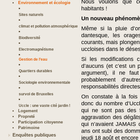
Nous voulons que c
Environnement et écologie
habitants !
Sites naturels
Un nouveau phénomè
climat et pollution atmosphérique
Même si la pluie d’o
dantesque, les orage
Biodiversité
courants, mais plongent
uccloises dans le déses
Electromagnétisme
Si les modifications 
Gestion de l’eau
d’aucuns (et c’est un p
Quartiers durables
argument), il ne fau
probablement d’autr
Sociologie environnementale
responsabilités directes
survol de Bruxelles
On constate à la fois
donc du nombre d’Uccl
Uccle : une vaste cité jardin !
qui ne sont pas des f
Logement
Propreté
aggravation des dégât
Participation citoyenne
qui n’avaient JAMAIS 
Patrimoine
ans ont subi des domma
Enquêtes publiques
jeudi 18 août et encore