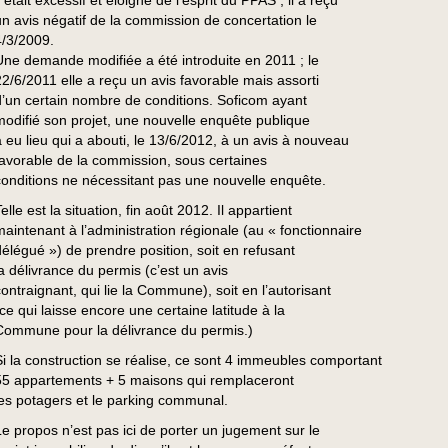
l était excessif et éloigné de l’esprit du PPAS ; il a reçu
un avis négatif de la commission de concertation le
4/3/2009.
Une demande modifiée a été introduite en 2011 ; le
22/6/2011 elle a reçu un avis favorable mais assorti
d’un certain nombre de conditions. Soficom ayant
modifié son projet, une nouvelle enquête publique
a eu lieu qui a abouti, le 13/6/2012, à un avis à nouveau
favorable de la commission, sous certaines
conditions ne nécessitant pas une nouvelle enquête.
elle est la situation, fin août 2012. Il appartient
maintenant à l’administration régionale (au « fonctionnaire
délégué ») de prendre position, soit en refusant
la délivrance du permis (c’est un avis
contraignant, qui lie la Commune), soit en l’autorisant
(ce qui laisse encore une certaine latitude à la
Commune pour la délivrance du permis.)
Si la construction se réalise, ce sont 4 immeubles comportant
55 appartements + 5 maisons qui remplaceront
les potagers et le parking communal.
Le propos n’est pas ici de porter un jugement sur le