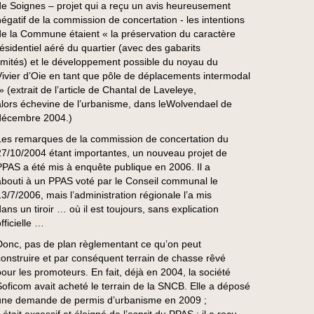
de Soignes – projet qui a reçu un avis heureusement
négatif de la commission de concertation - les intentions
de la Commune étaient « la préservation du caractère
résidentiel aéré du quartier (avec des gabarits
limités) et le développement possible du noyau du
Vivier d’Oie en tant que pôle de déplacements intermodal
» (extrait de l’article de Chantal de Laveleye,
alors échevine de l’urbanisme, dans leWolvendael de
décembre 2004.)
Les remarques de la commission de concertation du
27/10/2004 étant importantes, un nouveau projet de
PPAS a été mis à enquête publique en 2006. Il a
abouti à un PPAS voté par le Conseil communal le
13/7/2006, mais l’administration régionale l’a mis
ans un tiroir … où il est toujours, sans explication
fficielle …
Donc, pas de plan règlementant ce qu’on peut
construire et par conséquent terrain de chasse rêvé
pour les promoteurs. En fait, déjà en 2004, la société
Soficom avait acheté le terrain de la SNCB. Elle a déposé
une demande de permis d’urbanisme en 2009 ;