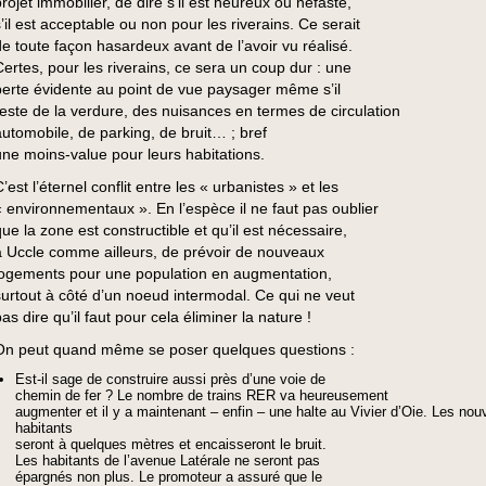
rojet immobilier, de dire s’il est heureux ou néfaste,
s’il est acceptable ou non pour les riverains. Ce serait
de toute façon hasardeux avant de l’avoir vu réalisé.
Certes, pour les riverains, ce sera un coup dur : une
perte évidente au point de vue paysager même s’il
reste de la verdure, des nuisances en termes de circulation
automobile, de parking, de bruit… ; bref
une moins-value pour leurs habitations.
’est l’éternel conflit entre les « urbanistes » et les
« environnementaux ». En l’espèce il ne faut pas oublier
que la zone est constructible et qu’il est nécessaire,
à Uccle comme ailleurs, de prévoir de nouveaux
logements pour une population en augmentation,
surtout à côté d’un noeud intermodal. Ce qui ne veut
as dire qu’il faut pour cela éliminer la nature !
On peut quand même se poser quelques questions :
Est-il sage de construire aussi près d’une voie de
chemin de fer ? Le nombre de trains RER va heureusement
augmenter et il y a maintenant – enfin – une halte au Vivier d’Oie. Les no
habitants
seront à quelques mètres et encaisseront le bruit.
Les habitants de l’avenue Latérale ne seront pas
épargnés non plus. Le promoteur a assuré que le