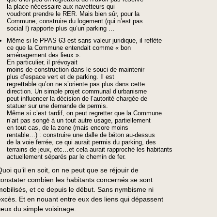
la place nécessaire aux navetteurs qui
voudront prendre le RER. Mais bien sûr, pour la
Commune, construire du logement (qui n’est pas
social !) rapporte plus qu’un parking …
Même si le PPAS 63 est sans valeur juridique, il reflète
ce que la Commune entendait comme « bon
aménagement des lieux ».
En particulier, il prévoyait
moins de construction dans le souci de maintenir
plus d’espace vert et de parking. Il est
regrettable qu’on ne s’oriente pas plus dans cette
direction. Un simple projet communal d’urbanisme
peut influencer la décision de l’autorité chargée de
statuer sur une demande de permis.
Même si c’est tardif, on peut regretter que la Commune
n’ait pas songé à un tout autre usage, partiellement
en tout cas, de la zone (mais encore moins
rentable…) : construire une dalle de béton au-dessus
de la voie ferrée, ce qui aurait permis du parking, des
terrains de jeux, etc…et cela aurait rapproché les habitants
actuellement séparés par le chemin de fer.
Quoi qu’il en soit, on ne peut que se réjouir de
constater combien les habitants concernés se sont
mobilisés, et ce depuis le début. Sans nymbisme ni
excès. Et en nouant entre eux des liens qui dépassent
ceux du simple voisinage.