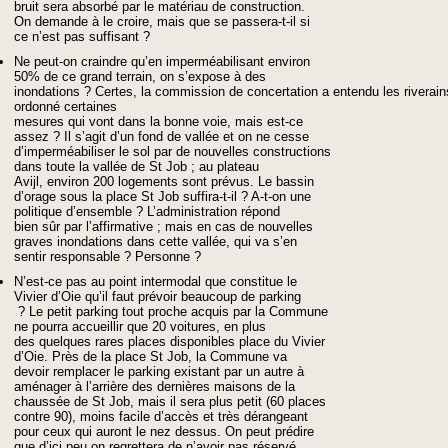
bruit sera absorbé par le matériau de construction.
On demande à le croire, mais que se passera-t-il si
ce n’est pas suffisant ?
Ne peut-on craindre qu’en imperméabilisant environ
50% de ce grand terrain, on s’expose à des
inondations ? Certes, la commission de concertation a entendu les riverain
ordonné certaines
mesures qui vont dans la bonne voie, mais est-ce
assez ? Il s’agit d’un fond de vallée et on ne cesse
d’imperméabiliser le sol par de nouvelles constructions
dans toute la vallée de St Job ; au plateau
Avijl, environ 200 logements sont prévus. Le bassin
d’orage sous la place St Job suffira-t-il ? A-t-on une
politique d’ensemble ? L’administration répond
bien sûr par l’affirmative ; mais en cas de nouvelles
graves inondations dans cette vallée, qui va s’en
sentir responsable ? Personne ?
N’est-ce pas au point intermodal que constitue le
Vivier d’Oie qu’il faut prévoir beaucoup de parking
? Le petit parking tout proche acquis par la Commune
ne pourra accueillir que 20 voitures, en plus
des quelques rares places disponibles place du Vivier
d’Oie. Près de la place St Job, la Commune va
devoir remplacer le parking existant par un autre à
aménager à l’arrière des dernières maisons de la
chaussée de St Job, mais il sera plus petit (60 places
contre 90), moins facile d’accès et très dérangeant
pour ceux qui auront le nez dessus. On peut prédire
que d’ici peu on regrettera de n’avoir pas réservé