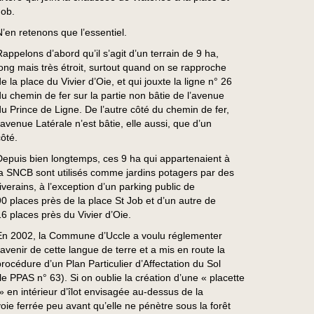
Job.
N’en retenons que l’essentiel.
Rappelons d’abord qu’il s’agit d’un terrain de 9 ha,
long mais très étroit, surtout quand on se rapproche
e la place du Vivier d’Oie, et qui jouxte la ligne n° 26
du chemin de fer sur la partie non bâtie de l’avenue
du Prince de Ligne. De l’autre côté du chemin de fer,
l’avenue Latérale n’est bâtie, elle aussi, que d’un
côté.
Depuis bien longtemps, ces 9 ha qui appartenaient à
la SNCB sont utilisés comme jardins potagers par des
riverains, à l’exception d’un parking public de
90 places près de la place St Job et d’un autre de
16 places près du Vivier d’Oie.
En 2002, la Commune d’Uccle a voulu réglementer
l’avenir de cette langue de terre et a mis en route la
procédure d’un Plan Particulier d’Affectation du Sol
(le PPAS n° 63). Si on oublie la création d’une « placette
» en intérieur d’îlot envisagée au-dessus de la
voie ferrée peu avant qu’elle ne pénètre sous la forêt