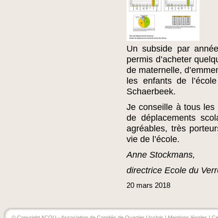
Un subside par année 
permis d’acheter quelqu
de maternelle, d’emme
les enfants de l’écol
Schaerbeek.
Je conseille à tous le
de déplacements scol
agréables, très porteur
vie de l’école.
Anne Stockmans,
directrice Ecole du Ver
20
mars
2018
© Copyright ACQU - Association de Comités de Quartier Ucclois |
Mentions légales
| Ce