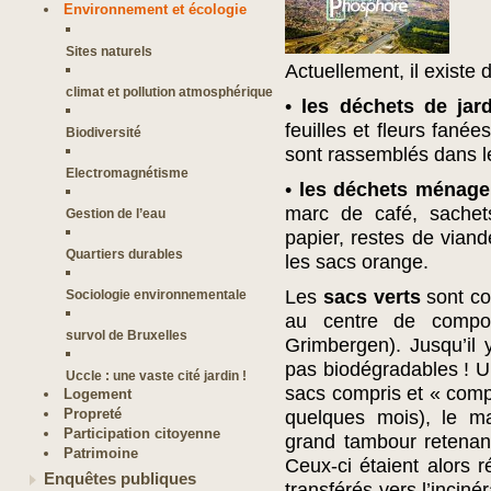
Environnement et écologie
Sites naturels
Actuellement, il existe 
climat et pollution atmosphérique
•
les déchets de jar
feuilles et fleurs fané
Biodiversité
sont rassemblés dans l
Electromagnétisme
•
les déchets ménage
marc de café, sachet
Gestion de l’eau
papier, restes de vian
Quartiers durables
les sacs orange.
Les
sacs verts
sont co
Sociologie environnementale
au centre de compos
survol de Bruxelles
Grimbergen). Jusqu’il 
pas biodégradables ! Une
Uccle : une vaste cité jardin !
sacs compris et « compo
Logement
Propreté
quelques mois), le ma
Participation citoyenne
grand tambour retenan
Patrimoine
Ceux-ci étaient alors r
Enquêtes publiques
transférés vers l’inciné