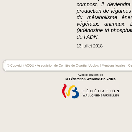
compost, il deviendr
production de légumes 
du métabolisme éner
végétaux, animaux, 
(adénosine tri phospha
de l’ADN.
13
juillet
2018
© Copyright ACQU - Association de Comités de Quartier Ucclois |
Mentions légales
| Ce
Avec le soutien de
la Fédération Wallonie-Bruxelles