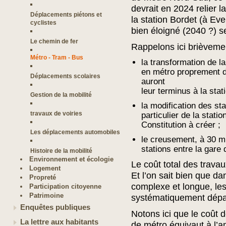
devrait en 2024 relier la
Déplacements piétons et
la station Bordet (à Eve
cyclistes
bien éloigné (2040 ?) s
Le chemin de fer
Rappelons ici brièvemen
Métro - Tram - Bus
la transformation de l
en métro proprement di
Déplacements scolaires
auront
leur terminus à la stati
Gestion de la mobilité
la modification des sta
travaux de voiries
particulier de la stat
Constitution à créer ;
Les déplacements automobiles
le creusement, à 30 m
stations entre la gare
Histoire de la mobilité
Environnement et écologie
Le coût total des travau
Logement
Et l’on sait bien que d
Propreté
complexe et longue, le
Participation citoyenne
Patrimoine
systématiquement dép
Enquêtes publiques
Notons ici que le coût 
La lettre aux habitants
de métro équivaut à l