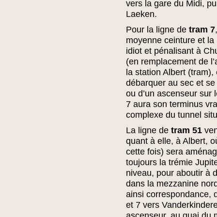
vers la gare du Midi, p
Laeken.
Pour la ligne de
tram 7
moyenne ceinture et la 
idiot et pénalisant à Ch
(en remplacement de l’a
la station Albert (tram)
débarquer au sec et se 
ou d’un ascenseur sur l
7 aura son terminus vr
complexe du tunnel situ
La ligne de
tram 51
ven
quant à elle, à Albert, o
cette fois) sera aménag
toujours la trémie Jupi
niveau, pour aboutir à d
dans la mezzanine nord
ainsi correspondance, d
et 7 vers Vanderkindere
ascenseur, au quai du