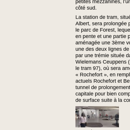
petites mezzanines, l’un
côté sud.
La station de tram, sit
Albert, sera prolongée 
le parc de Forest, lequ
en pente et une partie p
aménagée une 3ème vo
une des deux lignes de
par une trémie située d
Wielemans Ceuppens (où
le tram 97), où sera a
« Rochefort », en remp
actuels Rochefort et Be
tunnel de prolongement
capitale pour bien comp
de surface suite à la c