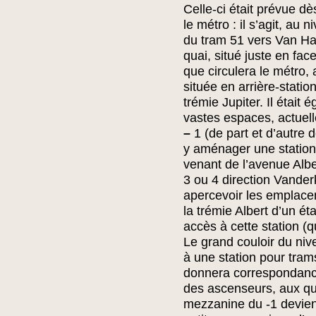
Celle-ci était prévue dès
le métro : il s’agit, au n
du tram 51 vers Van Ha
quai, situé juste en fac
que circulera le métro
située en arrière-station
trémie Jupiter. Il était
vastes espaces, actuell
–
1 (de part et d’autre 
y aménager une station 
venant de l’avenue Alb
3 ou 4 direction Vanderk
apercevoir les emplac
la trémie Albert d’un ét
accès à cette station (q
Le grand couloir du niv
à une station pour trams
donnera correspondance
des ascenseurs, aux q
mezzanine du -1 devien