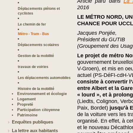
Article paru dans
La 
2016
Déplacements piétons et
cyclistes
LE MÉTRO NORD, U
CHANCE POUR UCC
Le chemin de fer
Jacques Ponjée,
Métro - Tram - Bus
Président du GUTIB
Déplacements scolaires
(Groupement des Usager
Le projet de métro No
Gestion de la mobilité
gouvernement bruxell
travaux de voiries
V-Groen), et mis en oe
actuel (PS-DéFI-cdH-
Les déplacements automobiles
consiste à convertir l
entre Albert et la Gar
Histoire de la mobilité
Environnement et écologie
« lourd », et à prolong
Logement
(Liedts, Colignon, Verbo
Propreté
Paix, Bordet)
jusqu’à 
Participation citoyenne
de la voiture vers les 
Patrimoine
organisé. En effet, à ce
Enquêtes publiques
et le nouveau Décathlo
La lettre aux habitants