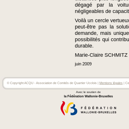
dégagé par la voit
négligeables de capacit
Voilà un cercle vertueu
peut-être pas la solu
demande, mais uniquem
possibilités qui contri
durable.
Marie-Claire SCHMITZ
juin
2009
© Copyright ACQU - Association de Comités de Quartier Ucclois |
Mentions légales
| Ce
Avec le soutien de
la Fédération Wallonie-Bruxelles