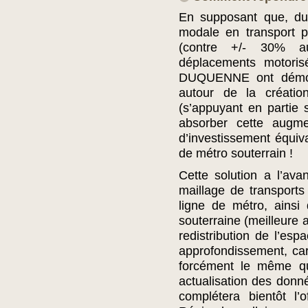
En supposant que, du f
modale en transport p
(contre +/- 30% a
déplacements motori
DUQUENNE ont démon
autour de la créati
(s’appuyant en partie s
absorber cette augme
d’investissement équiva
de métro souterrain !
Cette solution a l’av
maillage de transport
ligne de métro, ainsi
souterraine (meilleure ac
redistribution de l’esp
approfondissement, car
forcément le même qu
actualisation des donn
complétera bientôt l’