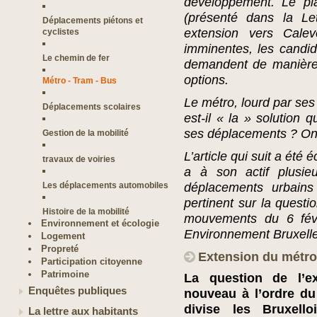
développement. Le pla
(présenté dans la Le
Déplacements piétons et
extension vers Calev
cyclistes
imminentes, les candida
Le chemin de fer
demandent de manière 
options.
Métro - Tram - Bus
Le métro, lourd par ses 
Déplacements scolaires
est-il « la » solution 
ses déplacements ? On 
Gestion de la mobilité
L’article qui suit a été 
travaux de voiries
a à son actif plusie
Les déplacements automobiles
déplacements urbains 
pertinent sur la questi
Histoire de la mobilité
mouvements du 6 févri
Environnement et écologie
Environnement Bruxelles
Logement
Propreté
Extension du métro 
Participation citoyenne
Patrimoine
La question de l’e
Enquêtes publiques
nouveau à l’ordre du 
divise les Bruxello
La lettre aux habitants