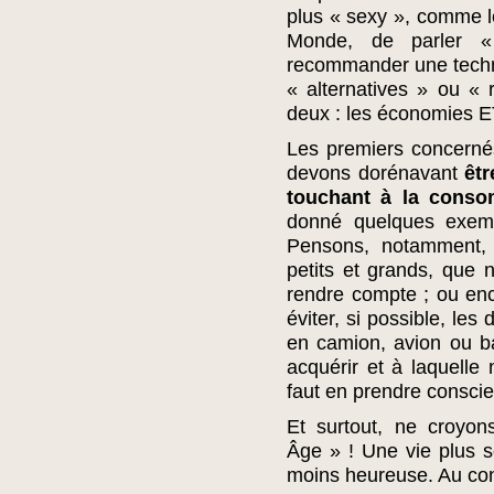
plus « sexy », comme l
Monde, de parler « 
recommander une techno
« alternatives » ou « r
deux : les économies ET
Les premiers concernés
devons dorénavant
êtr
touchant à la conso
donné quelques exemp
Pensons, notamment, 
petits et grands, que
rendre compte ; ou enc
éviter, si possible, les
en camion, avion ou b
acquérir et à laquelle
faut en prendre conscien
Et surtout, ne croyo
Âge » ! Une vie plus 
moins heureuse. Au con