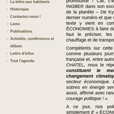
promouvoir ! Car, c’
La lettre aux habitants
INGBER dans son excel
Historique
de la planète – De K
Contactez-nous !
dernier numéro et que v
texte y vient en com
Liens
ÉCONOMIES à faire dan
Publications
faut le préciser, le
Activités, conférences et
chauffage et de transpo
débats
Compétents sur cette
comme plusieurs journ
Lettre d’infos
française et, entre autr
Tout l’agenda
CHATEL, nous le rép
constituent le me
changement climatiq
secteur économique. 
sobres en énergie sero
aussi, affirmé avec rai
courage politique !
».
A ce jour, nos polit
simplement d’ « ÉCONOM