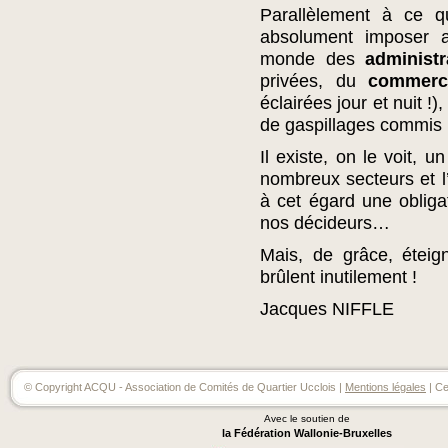
Parallèlement à ce q
absolument imposer
monde des
administr
privées, du
commerc
éclairées jour et nuit !)
de gaspillages commis 
Il existe, on le voit, 
nombreux secteurs et l’
à cet égard une obliga
nos décideurs…
Mais, de grâce, éteig
brûlent inutilement !
Jacques NIFFLE
© Copyright ACQU - Association de Comités de Quartier Ucclois |
Mentions légales
| Ce
Avec le soutien de
la Fédération Wallonie-Bruxelles