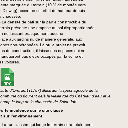
pente marquée du terrain (10 % de montée vers
le Dieweg) accentue cet effet de hauteur depuis
la chaussée.
–
La densité de bâti sur la partie constructible du
terrain présente une emprise au sol disproportionnée,
en ne laissant pratiquement aucune
place aux jardins ni, de manière générale, aux
zones non-bétonnées. Là où le projet ne prévoit
pas de construction, il laisse des espaces qui ne
manqueront pas d’être occupés par la voirie et
es voitures.
arte d‘Everaert (1757) illustrant l’aspect agricole de la
commune où figurent déjà la vieille rue du Château d’eau et le
champ le long de la chaussée de Saint-Job.
Forte incidence sur le site classé
et sur l’environnement
–
La rue classée qui longe le terrain sera totalement