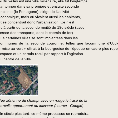
i Bruxelles est une ville millénaire, elle fut longtemps
cantonnée dans sa première et ensuite seconde
enceinte (le Pentagone), siège de l’activité
économique, mais où vivaient aussi les habitants,
et se concentrait donc l’urbanisation. Ce n’est
qu’à partir de la seconde moitié du 19e siècle (avec
l’essor des transports, dont le chemin de fer)
que certaines villas se sont implantées dans les
communes de la seconde couronne, telles que lacommune d’Uccle
« mise au vert » offrait à la bourgeoise de l’époque un cadre plus repo
’espace et un certain recul par rapport à l’agitation
u centre de la ville.
Vue aérienne du champ, avec en rouge le tracé de la
parcelle appartenant au lotisseur (source : Google).
Un siècle plus tard, ce même processus se reproduira