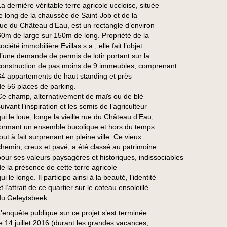
La dernière véritable terre agricole uccloise, située
le long de la chaussée de Saint-Job et de la
rue du Château d’Eau, est un rectangle d’environ
60m de large sur 150m de long. Propriété de la
ociété immobilière Evillas s.a., elle fait l’objet
d’une demande de permis de lotir portant sur la
construction de pas moins de 9 immeubles, comprenant
34 appartements de haut standing et près
de 56 places de parking.
Ce champ, alternativement de maïs ou de blé
uivant l’inspiration et les semis de l’agriculteur
qui le loue, longe la vieille rue du Château d’Eau,
formant un ensemble bucolique et hors du temps
out à fait surprenant en pleine ville. Ce vieux
chemin, creux et pavé, a été classé au patrimoine
pour ses valeurs paysagères et historiques, indissociables
de la présence de cette terre agricole
ui le longe. Il participe ainsi à la beauté, l’identité
t l’attrait de ce quartier sur le coteau ensoleillé
du Geleytsbeek.
L’enquête publique sur ce projet s’est terminée
le 14 juillet 2016 (durant les grandes vacances,