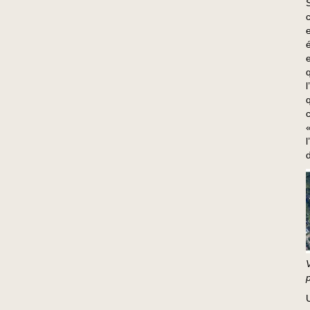
S
l
d