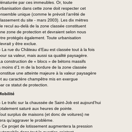
dénaturée par ces immeubles. Or, toute
urbanisation dans cette zone doit respecter cet
ensemble unique (comme le prévoit l’arrêté de
classement du site - mars 2003). Les dix mètres
de recul au-delà de la zone classée constituent
une zone de protection et devraient selon nous
être protégés également. Toute urbanisation
evrait y être exclue.
–
La rue du Château d’Eau est classée tout à la fois
pour sa valeur, mais aussi sa qualité paysagère.
La construction de « blocs » de bétons massifs
à moins d’1 m de la bordure de la zone classée
constitue une atteinte majeure à la valeur paysagère
et au caractère champêtre mis en exergue
par ce statut de protection.
Mobilité
–
Le trafic sur la chaussée de Saint-Job est aujourd’hui
totalement saturé aux heures de pointe.
Tout surplus de maisons (et donc de voitures) ne
fera qu’aggraver le problème.
–
Ce projet de lotissement augmentera la pression