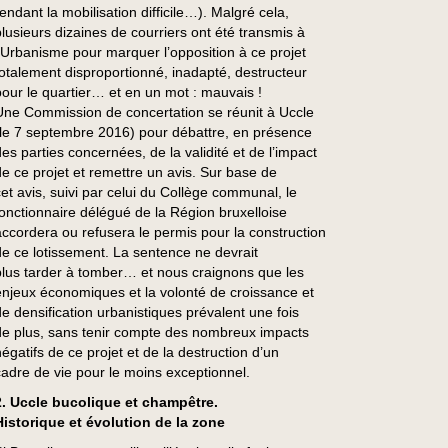
rendant la mobilisation difficile…). Malgré cela,
plusieurs dizaines de courriers ont été transmis à
l’Urbanisme pour marquer l’opposition à ce projet
totalement disproportionné, inadapté, destructeur
pour le quartier… et en un mot : mauvais !
Une Commission de concertation se réunit à Uccle
(le 7 septembre 2016) pour débattre, en présence
des parties concernées, de la validité et de l’impact
de ce projet et remettre un avis. Sur base de
cet avis, suivi par celui du Collège communal, le
fonctionnaire délégué de la Région bruxelloise
accordera ou refusera le permis pour la construction
de ce lotissement. La sentence ne devrait
plus tarder à tomber… et nous craignons que les
enjeux économiques et la volonté de croissance et
de densification urbanistiques prévalent une fois
de plus, sans tenir compte des nombreux impacts
négatifs de ce projet et de la destruction d’un
cadre de vie pour le moins exceptionnel.
2. Uccle bucolique et champêtre.
Historique et évolution de la zone