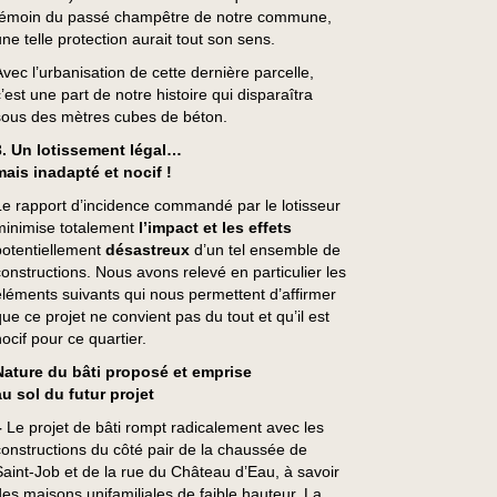
témoin du passé champêtre de notre commune,
une telle protection aurait tout son sens.
Avec l’urbanisation de cette dernière parcelle,
’est une part de notre histoire qui disparaîtra
sous des mètres cubes de béton.
3. Un lotissement légal…
mais inadapté et nocif !
Le rapport d’incidence commandé par le lotisseur
minimise totalement
l’impact et les effets
potentiellement
désastreux
d’un tel ensemble de
constructions. Nous avons relevé en particulier les
éléments suivants qui nous permettent d’affirmer
que ce projet ne convient pas du tout et qu’il est
ocif pour ce quartier.
Nature du bâti proposé et emprise
au sol du futur projet
–
Le projet de bâti rompt radicalement avec les
constructions du côté pair de la chaussée de
Saint-Job et de la rue du Château d’Eau, à savoir
des maisons unifamiliales de faible hauteur. La