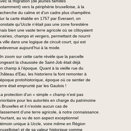
avec la migration (de jeunes familles
notamment) vers la périphérie bruxelloise, à la
recherche du calme et d’un cadre plus champêtre.
Sur la carte établie en 1757 par Everaert, on
constate qu’Uccle n’était pas une zone forestière
mais bien une vaste terre agricole où se côtoyaient
prairies, champs et vergers, permettant de nourrir
a ville dans une logique de circuit court, qui est
redevenue aujourd’hui à la mode.
Un zoom sur cette carte révèle que la parcelle
longeant la chaussée de Saint-Job était déjà
un champ à l’époque. Quant à la vieille rue du
Château d’Eau, les historiens la font remonter à
l’époque protohistorique, époque où ce sentier de
terre était emprunté par les Gaulois !
La protection d’un « simple » champ n’est pas
prioritaire pour les autorités en charge du patrimoine
à Bruxelles et il n’existe aucun cas de
classement d’une terre agricole, à notre connaissance.
Pourtant, au vu de son aspect exceptionnel
(témoin unique à Uccle, voire même en Région
bruxelloise) et de sa valeur historique comme