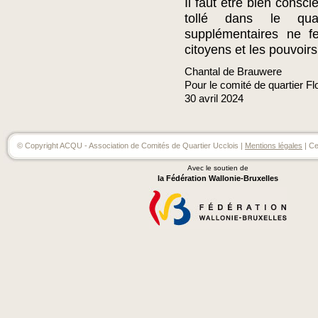
Il faut être bien consc
tollé dans le quar
supplémentaires ne fe
citoyens et les pouvoirs
Chantal de Brauwere
Pour le comité de quartier Fl
30
avril
2024
© Copyright ACQU - Association de Comités de Quartier Ucclois |
Mentions légales
| Ce
Avec le soutien de
la Fédération Wallonie-Bruxelles