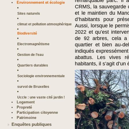
remarquable parc. Il 
Environnement et écologie
CRMS, la sauvegarde c
et le maintien du Manoi
Sites naturels
d’habitants pour prése
climat et pollution atmosphérique
Aussi, lorsque le permi
2022 et qu’est interve
Biodiversité
de 92 arbres, cela a 
quartier et bien au-d
Electromagnétisme
indiqués expressément
Gestion de l’eau
abattus. Les vives r
habitants, il s’agit d’un
Quartiers durables
Sociologie environnementale
survol de Bruxelles
Uccle : une vaste cité jardin !
Logement
Propreté
Participation citoyenne
Patrimoine
Enquêtes publiques