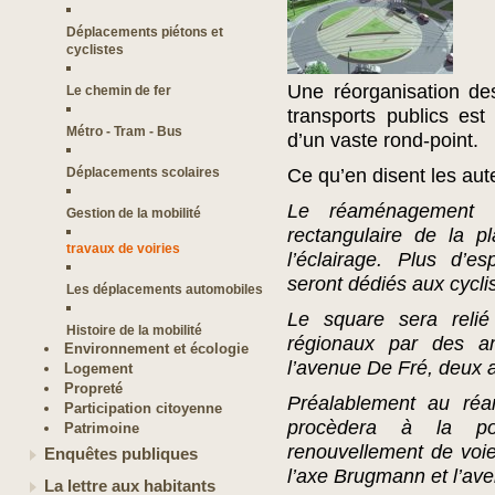
Déplacements piétons et
cyclistes
Une réorganisation des
Le chemin de fer
transports publics es
Métro - Tram - Bus
d’un vaste rond-point.
Déplacements scolaires
Ce qu’en disent les aute
Le réaménagement m
Gestion de la mobilité
rectangulaire de la p
travaux de voiries
l’éclairage. Plus d’
seront dédiés aux cycli
Les déplacements automobiles
Le square sera relié
Histoire de la mobilité
régionaux par des 
Environnement et écologie
l’avenue De Fré, deux a
Logement
Propreté
Préalablement au réa
Participation citoyenne
procèdera à la po
Patrimoine
renouvellement de voie
Enquêtes publiques
l’axe Brugmann et l’av
La lettre aux habitants