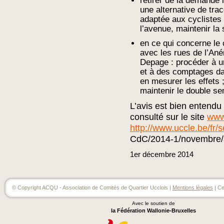
retirer de la demande 
une alternative de trac
adaptée aux cyclistes 
l’avenue, maintenir la 
en ce qui concerne le 
avec les rues de l’Ané
Depage : procéder à un
et à des comptages da
en mesurer les effets 
maintenir le double se
L’avis est bien entendu 
consulté sur le site
www
http://www.uccle.be/fr
CdC/2014-1/novembre/
1er
décembre
2014
© Copyright ACQU - Association de Comités de Quartier Ucclois |
Mentions légales
| Ce
Avec le soutien de
la Fédération Wallonie-Bruxelles