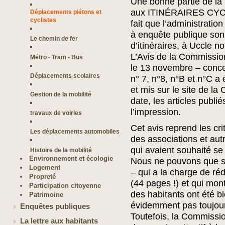
Une bonne partie de l
aux ITINÉRAIRES CYC
Déplacements piétons et
cyclistes
fait que l’administration
à enquête publique son 
Le chemin de fer
d’itinéraires, à Uccle 
L’Avis de la Commission
Métro - Tram - Bus
le 13 novembre – conc
Déplacements scolaires
n° 7, n°8, n°B et n°C a
et mis sur le site de l
Gestion de la mobilité
date, les articles publi
l’impression.
travaux de voiries
Cet avis reprend les cr
Les déplacements automobiles
des associations et aut
qui avaient souhaité se 
Histoire de la mobilité
Environnement et écologie
Nous ne pouvons que s
Logement
– qui a la charge de réd
Propreté
(44 pages !) et qui mon
Participation citoyenne
des habitants ont été b
Patrimoine
évidemment pas toujour
Enquêtes publiques
Toutefois, la Commission
La lettre aux habitants