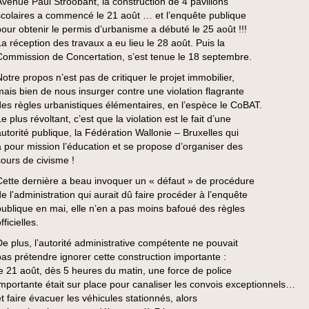
Avenue Paul Stroobant, la construction de 4 pavillons
scolaires a commencé le 21 août … et l’enquête publique
pour obtenir le permis d’urbanisme a débuté le 25 août !!!
La réception des travaux a eu lieu le 28 août. Puis la
Commission de Concertation, s’est tenue le 18 septembre.
Notre propos n’est pas de critiquer le projet immobilier,
mais bien de nous insurger contre une violation flagrante
des règles urbanistiques élémentaires, en l’espèce le CoBAT.
e plus révoltant, c’est que la violation est le fait d’une
autorité publique, la Fédération Wallonie – Bruxelles qui
a pour mission l’éducation et se propose d’organiser des
cours de civisme !
Cette dernière a beau invoquer un « défaut » de procédure
de l’administration qui aurait dû faire procéder à l’enquête
publique en mai, elle n’en a pas moins bafoué des règles
fficielles.
De plus, l’autorité administrative compétente ne pouvait
pas prétendre ignorer cette construction importante :
le 21 août, dès 5 heures du matin, une force de police
importante était sur place pour canaliser les convois exceptionnels…
et faire évacuer les véhicules stationnés, alors