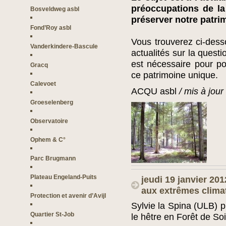
préoccupations de la
Bosveldweg asbl
préserver notre patrim
Fond’Roy asbl
Vous trouverez ci-desso
Vanderkindere-Bascule
actualités sur la ques
est nécessaire pour po
Gracq
ce patrimoine unique.
Calevoet
ACQU asbl
/ mis à jour
Groeselenberg
Observatoire
Ophem & C°
Parc Brugmann
Plateau Engeland-Puits
jeudi 19 janvier 20
aux extrêmes clima
Protection et avenir d’Avijl
Sylvie la Spina (ULB) p
Quartier St-Job
le hêtre en Forêt de So