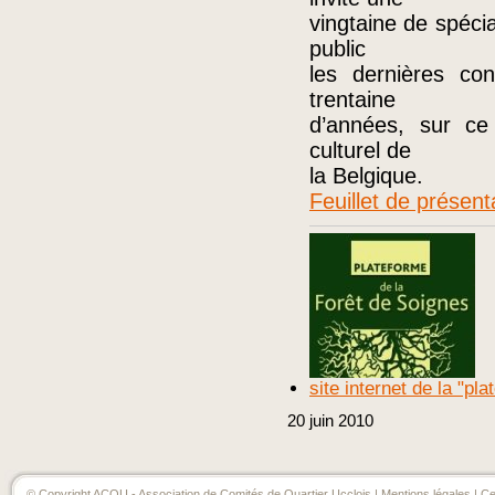
vingtaine de spécia
public
les dernières co
trentaine
d’années, sur ce
culturel de
la Belgique.
Feuillet de présenta
site internet de la "pl
20
juin
2010
© Copyright ACQU - Association de Comités de Quartier Ucclois |
Mentions légales
| Ce