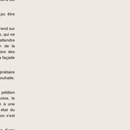
 pu être
rend sur
s, qui ne
 attendre
n de la
tion des
la façade
priétaire
ouhaite.
pétition
oine, le
on à une
 état du
ion s’est