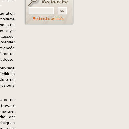
.
auration
chitecte
Recherche avancée
isons du
n style
haussée,
 premier
 avancée
êtres au
rt déco.
’ouvrage
éditions
stère de
plusieurs
avaux de
s travaux
 nature,
ite, ont
istiques
ut à fait