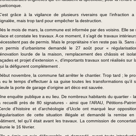
quelconque.
C’est grâce à la vigilance de plusieurs riverains que l’infraction a
signalée, mais trop tard pour empêcher la destruction.
Dès le mois de mars, la commune est informée par des voisins. Elle se 
place et constate les travaux. A ce moment, il s’agit de travaux intérieur
nécessitent pas de permis. Mais le propriétaire n’en reste pas là. Sans
un permis d’urbanisme demandé le 27 août pour « régularisatio
rénovation lourde de la maison, remplacement des châssis et isola
façades et projet d’extension », d’importants travaux sont réalisés sur 
qui la défigurent complètement .
Début novembre, la commune fait arrêter le chantier. Trop tard ; le pro
a eu le temps d’effectuer à sa guise toutes les transformations qu’il s
Seule la porte de garage d’origine art déco est sauvée.
Une enquête publique a eu lieu. De nombreux habitants du quartier - la 
a recueilli près de 80 signatures - ainsi que l’ARAU, Pétitions-Patrim
Cercle d’histoire et d’archéologie d’Uccle ont marqué leur oppositi
régularisation de cette situation illégale et demandé la remise en
bâtiment, tel qu’il était avant les travaux. La commission de concertat
éunie le 16 février.