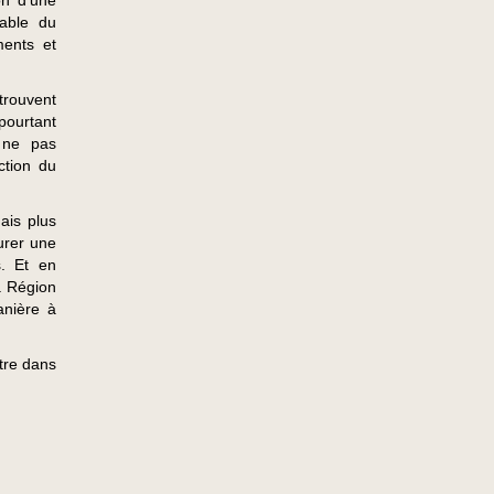
on d’une
lable du
ments et
 trouvent
pourtant
 ne pas
ection du
ais plus
urer une
s. Et en
la Région
anière à
tre dans