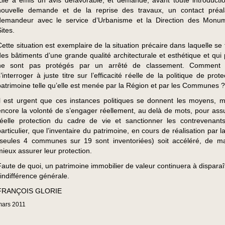
Elle a émis un avis défavorable, et demandé, avant toute introducti
nouvelle demande et de la reprise des travaux, un contact préa
demandeur avec le service d’Urbanisme et la Direction des Monu
ites.
Cette situation est exemplaire de la situation précaire dans laquelle se
des bâtiments d’une grande qualité architecturale et esthétique et qui 
ne sont pas protégés par un arrêté de classement. Comment
s’interroger à juste titre sur l’efficacité réelle de la politique de prot
patrimoine telle qu’elle est menée par la Région et par les Communes ?
Il est urgent que ces instances politiques se donnent les moyens, m
encore la volonté de s’engager réellement, au delà de mots, pour ass
réelle protection du cadre de vie et sanctionner les contrevenant
particulier, que l’inventaire du patrimoine, en cours de réalisation par 
(seules 4 communes sur 19 sont inventoriées) soit accéléré, de m
mieux assurer leur protection.
Faute de quoi, un patrimoine immobilier de valeur continuera à disparaî
’indifférence générale.
FRANÇOIS GLORIE
mars
2011