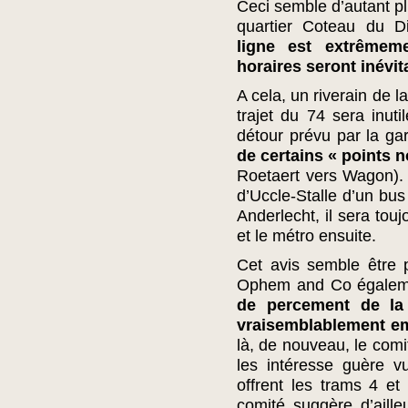
Ceci semble d’autant pl
quartier Coteau du 
ligne est extrêmem
horaires seront inévi
A cela, un riverain de l
trajet du 74 sera inut
détour prévu par la ga
de certains « points n
Roetaert vers Wagon). Br
d’Uccle-Stalle d’un bus
Anderlecht, il sera touj
et le métro ensuite.
Cet avis semble être 
Ophem and Co égaleme
de percement de la
vraisemblablement e
là, de nouveau, le comi
les intéresse guère v
offrent les trams 4 et
comité suggère d’aille