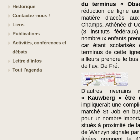
du terminus « Obse
Historique
réduction de ligne au
Contactez-nous !
matière d’accès aux
Champs, Athénée d’ Ucc
Liens
(3 instituts fédérau
Publications
nombreux enfants pren
Activités, conférences et
car étant scolarisés
terminus de cette ligne
débats
ailleurs prendre le bus
Lettre d’infos
de l’av. De Fré.
Tout l’agenda
D’autres riverains
« Kauwberg » être d
impliquerait une compli
marché St Job en bus
pour un nombre importan
situés à proximité de l
de Wanzyn signale par
âgées prennent le 43