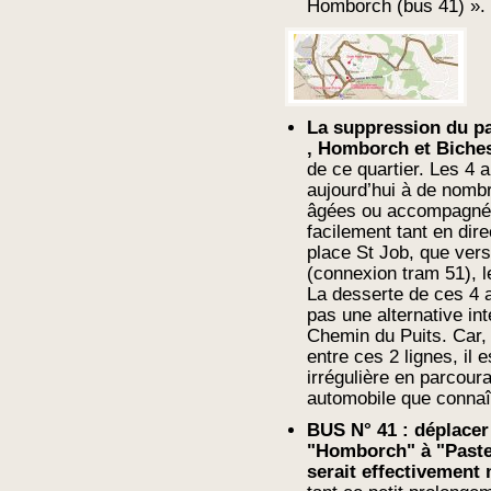
Homborch (bus 41) ».
La suppression du pa
, Homborch et Biche
de ce quartier. Les 4 
aujourd’hui à de nomb
âgées ou accompagnée
facilement tant en dire
place St Job, que vers
(connexion tram 51), l
La desserte de ces 4 a
pas une alternative in
Chemin du Puits. Car, 
entre ces 2 lignes, il 
irrégulière en parcou
automobile que connaît
BUS N° 41 : déplacer
"Homborch" à "Pasteu
serait effectivement 