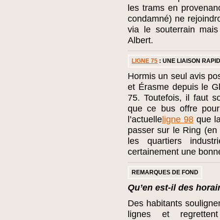
les trams en provenanc
condamné) ne rejoindron
via le souterrain mais
Albert.
LIGNE 75
: UNE LIAISON RAPI
Hormis un seul avis posi
et Érasme depuis le G
75. Toutefois, il faut 
que ce bus offre pour
l’actuelle
ligne 98
que la
passer sur le Ring (en
les quartiers indust
certainement une bonn
REMARQUES DE FOND
Qu’en est-il des horai
Des habitants souligne
lignes et regretten