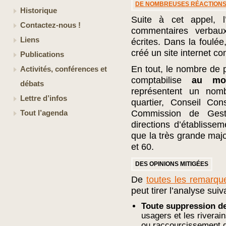
DE NOMBREUSES RÉACTION
Historique
Suite à cet appel,
Contactez-nous !
commentaires verbaux
Liens
écrites. Dans la foul
créé un site internet c
Publications
En tout, le nombre de 
Activités, conférences et
comptabilise
au mo
débats
représentent un nomb
Lettre d’infos
quartier, Conseil Con
Commission de Gestio
Tout l’agenda
directions d’établisse
que la très grande majo
et 60.
DES OPINIONS MITIGÉES
De
toutes les remarq
peut tirer l’analyse suiv
Toute suppression d
usagers et les riverai
ou raccourcissement d