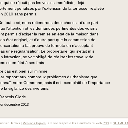
ce qui ne réjouit pas les voisins immédiats, déjà
fortement pénalisés par l’extension de la terrasse, réalisée
en 2010 sans permis.
De tout ceci, nous retiendrons deux choses : d’une part
que l’attention et les demandes pertinentes des voisins
ont permis d’exiger la remise en état de la maison dans
son état originel, et d’autre part que la commission de
concertation a fait preuve de fermeté en n’acceptant
as une régularisation. Le propriétaire, qui s’était mis
n infraction, se voit obligé de réaliser les travaux de
remise en état à ses frais.
Ce cas est bien sûr minime
par rapport aux nombreux problèmes d’urbanisme que
connaît notre Commune,mais il est exemplatif de l’importance
e la vigilance des riverains.
François Glorie
er
décembre
2013
artier Ucclois |
Mentions légales
| Ce site respecte les standards du web
CSS
et
XHTML 1.