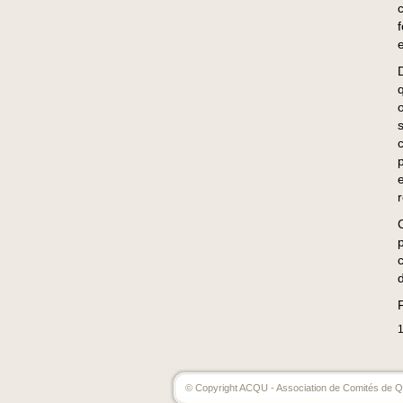
p
e
d
1
© Copyright ACQU - Association de Comités de Qu