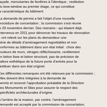
façade, menuiseries de fenêtres à l’identique ; restitution
du bow-window au premier étage, ce qui constitue
la caractéristique du bâtiment.
La demande de permis a fait l’objet d’une nouvelle
procédure de concertation ; la commission s’est réunie
le 20 novembre dernier. Des riverains - qui étaient déjà
intervenus en 2011 pour dénoncer les travaux de rénovation
–
ont relevé sur les plans du demandeur une
série de détails d’aménagement regrettables et non
conformes au bâtiment dans son état initial : choix des
couleurs de murs, vitrages réfléchissants, revêtement
en béton lisse et béton structuré, pas de précision de
’allure esthétique de la future porte d’entrée pour la
estituer dans son état originel.
Ces différentes remarques ont été retenues par la commission ;
elles doivent être intégrées à la demande de
permis et recevoir l’approbation préalable de la Direction
des Monuments et Sites pour assurer le respect des
pécificités architecturales d’origine.
A l’arrière de la maison, par contre, l’aménagement
demandé est accepté par la commission de concertation,