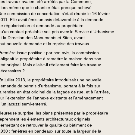
Les travaux avaient été arrêtés par la Commune,
alors même que le chantier était presque achevé .
Une commission de concertation s’était réunie le 16 février
2011. Elle avait émis un avis défavorable à la demande
de régularisation et demandé au propriétaire
qu’un contact préalable soit pris avec le Service d’Urbanisme
et la Direction des Monuments et Sites, avant
tout nouvelle demande et la reprise des travaux.
Première issue positive : par son avis, la commission
obligeait le propriétaire à remettre la maison dans son
tat originel. Mais allait-t-il réellement faire les travaux
nécessaires ?
n juillet 2013, le propriétaire introduisait une nouvelle
demande de permis d’urbanisme, portant à la fois sur
a remise en état originel de la façade de rue, et à l’arrière,
sur l’extension de l’annexe existante et l’aménagement
d’un jacuzzi semi-enterré.
Heureuse surprise, les plans présentés par le propriétaire
reprennent les éléments architecturaux originels
permettant de retrouver la qualité du bâtiment de
1930 : fenêtres en bandeaux sur toute la largeur de la